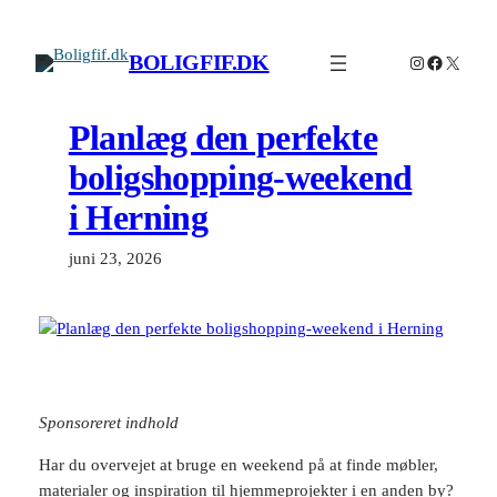
Spring
til
BOLIGFIF.DK
Instagram
Facebook
X
indhold
Planlæg den perfekte
boligshopping-weekend
i Herning
juni 23, 2026
Sponsoreret indhold
Har du overvejet at bruge en weekend på at finde møbler,
materialer og inspiration til hjemmeprojekter i en anden by?