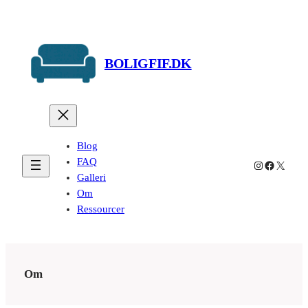
Spring
til
indhold
BOLIGFIF.DK
Blog
FAQ
Instagram
Facebook
X
Galleri
Om
Ressourcer
Om